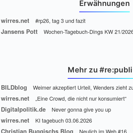
Erwähnungen
wirres.net
#rp26, tag 3 und fazit
Jansens Pott
Wochen-Tagebuch-Dings KW 21/202
Mehr zu #re:publ
BILDblog
Weimer akzeptiert Urteil, Wenders zieht zurück
wirres.net
„Eine Crowd, die nicht nur konsumiert“
Digitalpolitik.de
Never gonna give you up
wirres.net
KI tagebuch 03.06.2026
Christian Buggischs Blog
Neulich im Web #16