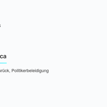
6
ica
, Poli­ti­ker­be­lei­di­gung