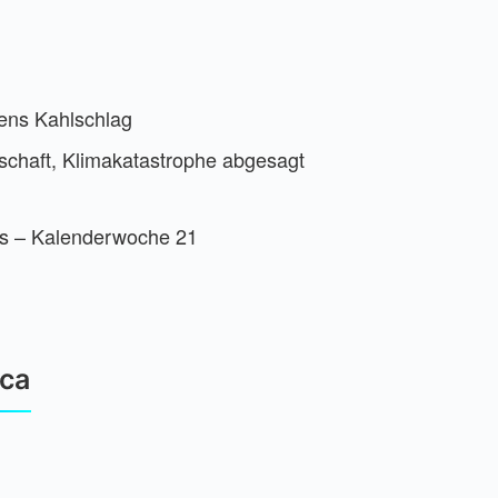
iens Kahlschlag
lschaft, Klimakatastrophe abgesagt
ks – Kalenderwoche 21
ica