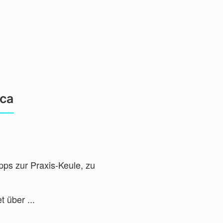
ica
ps zur Praxis-Keule, zu
 über ...