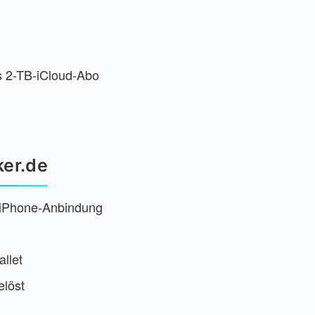
s 2-TB-iCloud-Abo
ker.de
t iPhone-Anbindung
llet
löst