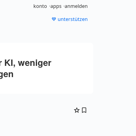
konto
apps
anmelden
💙 unterstützen
 KI, weniger
gen