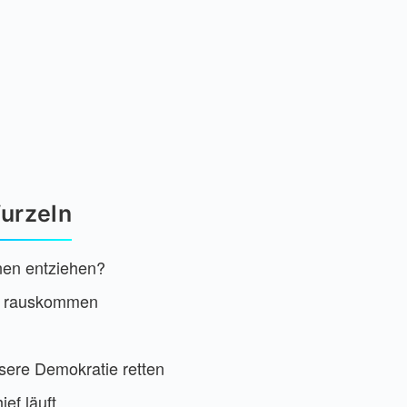
urzeln
nen entziehen?
 da rauskommen
nsere Demokratie retten
ef läuft