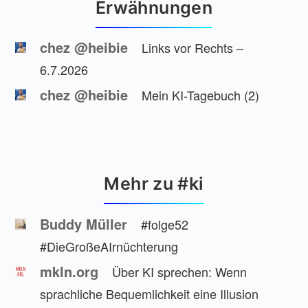
Erwähnungen
chez @heibie
Links vor Rechts –
6.7.2026
chez @heibie
Mein KI-Tagebuch (2)
Mehr zu #ki
Buddy Müller
#folge52
#DieGroßeAIrnüchterung
mkln.org
Über KI sprechen: Wenn
sprachliche Bequemlichkeit eine Illusion