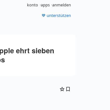
konto
apps
anmelden
💙 unterstützen
ple ehrt sieben
ps