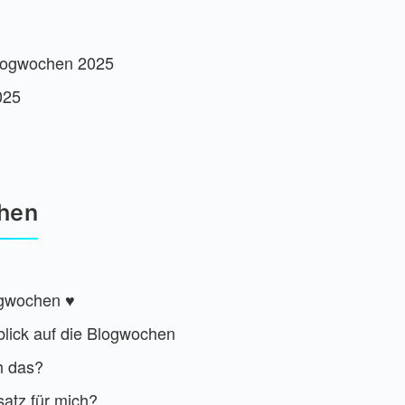
Blogwochen 2025
025
hen
ogwochen ♥️
lick auf die Blogwochen
h das?
atz für mich?