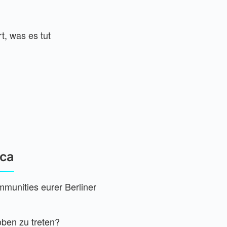
t, was es tut
ica
mmunities eurer Berliner
oben zu treten?