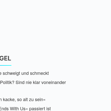
EGEL
he schwelgt und schmeckt
olitik? Sind nie klar voneinander
h kacke, so alt zu sein«
Ends With Us« passiert ist