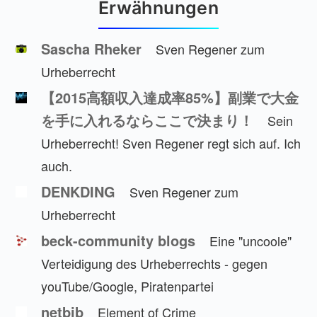
Erwähnungen
Sascha Rheker
Sven Regener zum
Urheberrecht
【2015高額収入達成率85%】副業で大金
を手に入れるならここで決まり！
Sein
Urheberrecht! Sven Regener regt sich auf. Ich
auch.
DENKDING
Sven Regener zum
Urheberrecht
beck-community blogs
Eine "uncoole"
Verteidigung des Urheberrechts - gegen
youTube/Google, Piratenpartei
netbib
Element of Crime